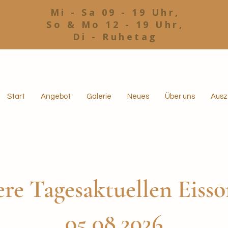
Mi - Sa 09 - 19 Uhr,
So & Mo 12 - 19 Uhr,
Di - Ruhetag
Start
Angebot
Galerie
Neues
Über uns
Ausz
re Tagesaktuellen Eiss
05.08.2026