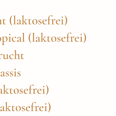
 (laktosefrei)
ical (laktosefrei)
rucht
assis
aktosefrei)
aktosefrei)