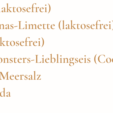
laktosefrei)
as-Limette (laktosefrei
ktosefrei)
sters-Lieblingseis (Co
Meersalz
ada