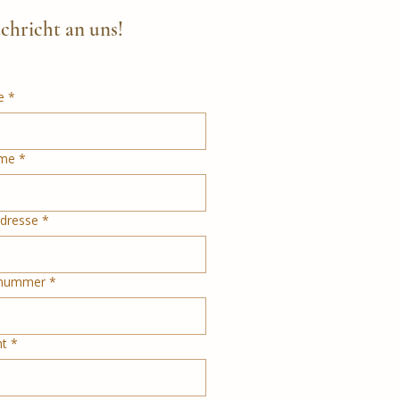
chricht an uns!
e
*
me
*
Adresse
*
nnummer
*
ht
*