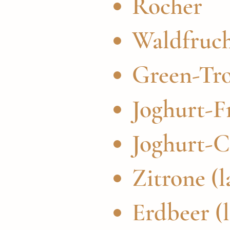
Rocher
Waldfrucht
Green-Trop
Joghurt-F
Joghurt-C
Zitrone (l
Erdbeer (l