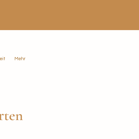
eit
Mehr
orten