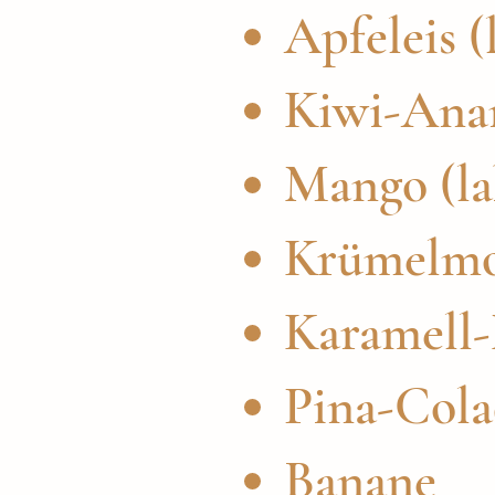
Apfeleis (
Kiwi-Anan
Mango (la
Krümelmon
Karamell-
Pina-Col
Banane