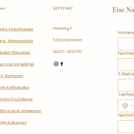
ner
KONTAKT
Eine Na
Holzweg 3
änke Segschneider
Vornam
53332 Bornheim
ling - Wiesenmühle
02227 / 9292797
gsitter Weingüter
Nachna
as vom Vorgebirge
E-Mail-
J.J. Darboven
rdy Kaffeekultur
Telefo
richs Frischdienst
lung Jakob Antwerpen
Nachric
limm-Kabaenes