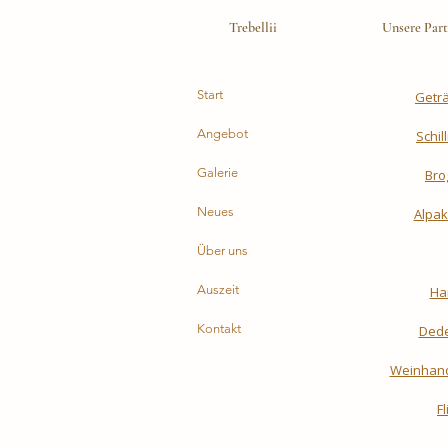
Trebellii
Unsere Part
Start
Getr
Angebot
Schil
Galerie
Bro
Neues
Alpak
Über uns
Auszeit
Ha
Kontakt
Dede
Weinhand
F