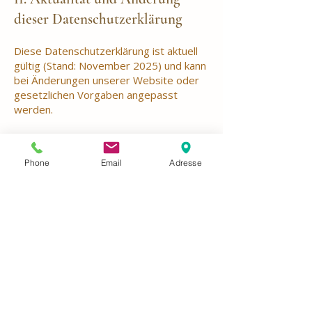
dieser Datenschutzerklärung
Diese Datenschutzerklärung ist aktuell
gültig (Stand: November 2025) und kann
bei Änderungen unserer Website oder
gesetzlichen Vorgaben angepasst
werden.
Hinweis:
Diese Datenschutzerklärung
wurde individuell für das Eiscafé Trebellii
Phone
Email
Adresse
erstellt und darf ausschließlich auf dieser
Website verwendet werden.
Trebellii
Unsere Partner