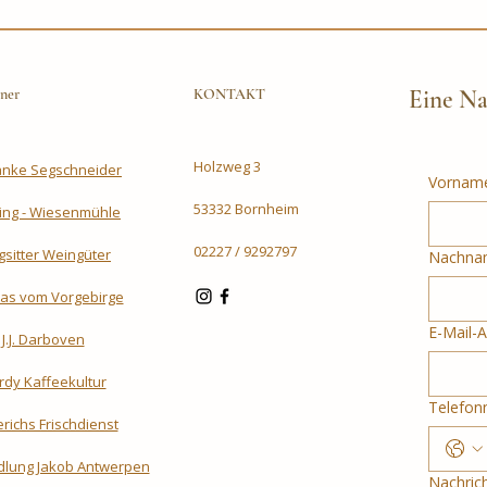
28.08.2026
am 26
29.07
ner
KONTAKT
Eine Na
Holzweg 3
änke Segschneider
Vornam
53332 Bornheim
ling - Wiesenmühle
02227 / 9292797
gsitter Weingüter
Nachna
as vom Vorgebirge
E-Mail-
J.J. Darboven
rdy Kaffeekultur
Telefo
richs Frischdienst
lung Jakob Antwerpen
Nachric