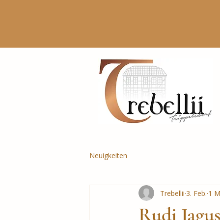
Neuigkeiten
Trebellii
3. Feb.
1 M
Rudi Jagusc