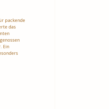
für packende 
rte das 
nten 
 genossen 
 Ein 
esonders 