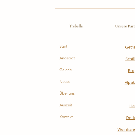
Trebellii
Unsere Part
Start
Getr
Angebot
Schil
Galerie
Bro
Neues
Alpak
Über uns
Auszeit
Ha
Kontakt
Dede
Weinhand