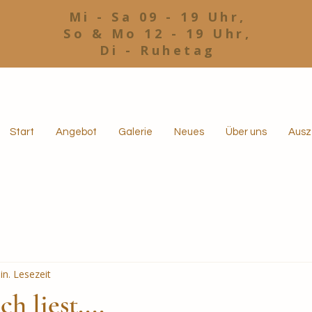
Mi - Sa 09 - 19 Uhr,
So & Mo 12 - 19 Uhr,
Di - Ruhetag
Start
Angebot
Galerie
Neues
Über uns
Ausz
in. Lesezeit
h liest....