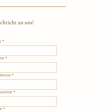
.07.2026 verlegt auf
.2026
chricht an uns!
e
*
me
*
Adresse
*
nnummer
*
ht
*