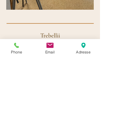
Trebellii
Unsere Partner
Phone
Email
Adresse
Getränke Segschneider
Schilling - Wiesenmühle
Brogsitter Weingüter
Alpakas vom Vorgebirge
J.J. Darboven
Hardy Kaffeekultur
Dederichs Frischdienst