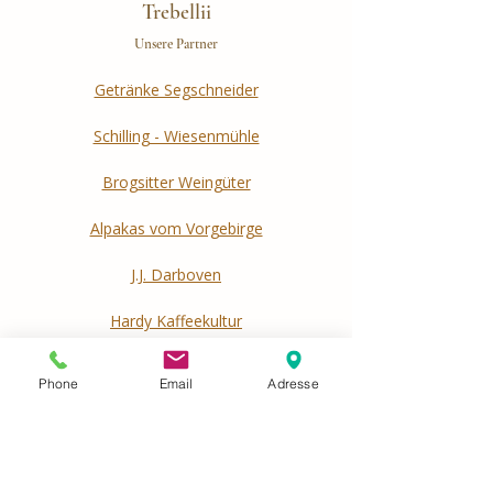
Trebellii
Unsere Partner
Getränke Segschneider
Schilling - Wiesenmühle
Brogsitter Weingüter
Alpakas vom Vorgebirge
J.J. Darboven
Hardy Kaffeekultur
Dederichs Frischdienst
Phone
Email
Adresse
Weinhandlung Jakob Antwerpen
Flimm-Kabaenes